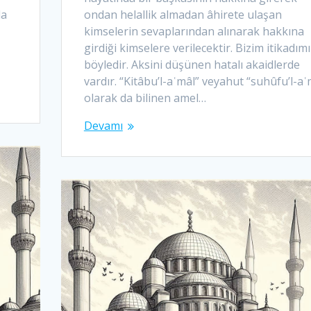
da
ondan helallik almadan âhirete ulaşan
ü
kimselerin sevaplarından alınarak hakkına
girdiği kimselere verilecektir. Bizim itikadımı
böyledir. Aksini düşünen hatalı akaidlerde
vardır. “Kitâbu’l-aʿmâl” veyahut “suhûfu’l-aʿ
olarak da bilinen amel…
Devamı