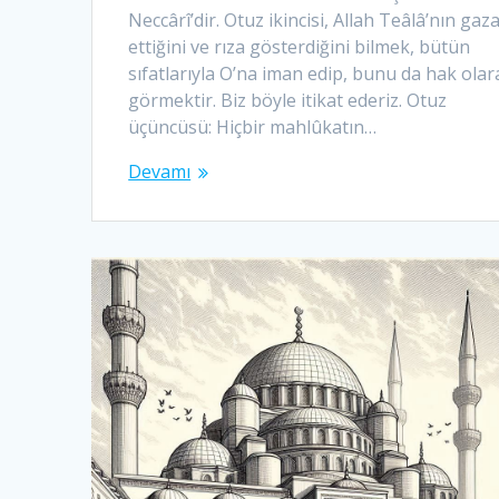
Neccârî’dir. Otuz ikincisi, Allah Teâlâ’nın gaz
ettiğini ve rıza gösterdiğini bilmek, bütün
sıfatlarıyla O’na iman edip, bunu da hak olar
görmektir. Biz böyle itikat ederiz. Otuz
üçüncüsü: Hiçbir mahlûkatın…
Devamı