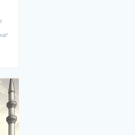
z
mâl”