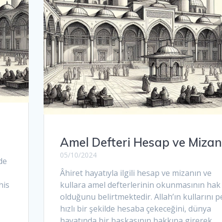
Amel Defteri Hesap ve Mizan
05/10/2024
de
Âhiret hayatıyla ilgili hesap ve mizanın ve
his
kullara amel defterlerinin okunmasının hak
e
olduğunu belirtmektedir. Allah’ın kullarını p
hızlı bir şekilde hesaba çekeceğini, dünya
hayatında bir başkasının hakkına girerek