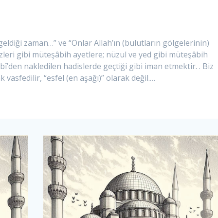
) geldiği zaman…” ve “Onlar Allah’ın (bulutların gölgelerinin)
zleri gibi müteşâbih ayetlere; nüzul ve yed gibi müteşâbih
î’den nakledilen hadislerde geçtiği gibi iman etmektir. . Biz
k vasfedilir, “esfel (en aşağı)” olarak değil.…