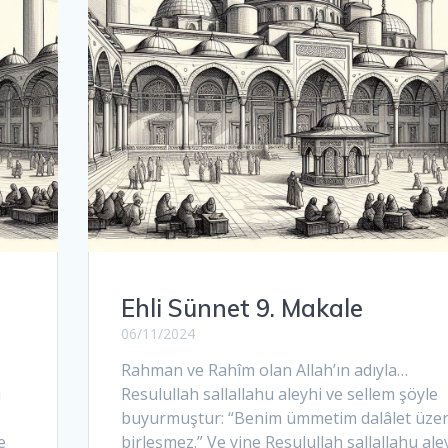
Ehli Sünnet 9. Makale
06/11/2024
Rahman ve Rahîm olan Allah’ın adıyla…
u
Resulullah sallallahu aleyhi ve sellem şöyle
buyurmuştur: “Benim ümmetim dalâlet üzer
e
birleşmez.” Ve yine Resulullah sallallahu ale