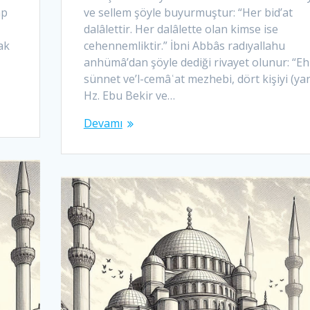
ap
ve sellem şöyle buyurmuştur: “Her bid’at
dalâlettir. Her dalâlette olan kimse ise
ak
cehennemliktir.” İbni Abbâs radıyallahu
anhümâ’dan şöyle dediği rivayet olunur: “Ehl
sünnet ve’l-cemâʿat mezhebi, dört kişiyi (ya
Hz. Ebu Bekir ve…
Devamı