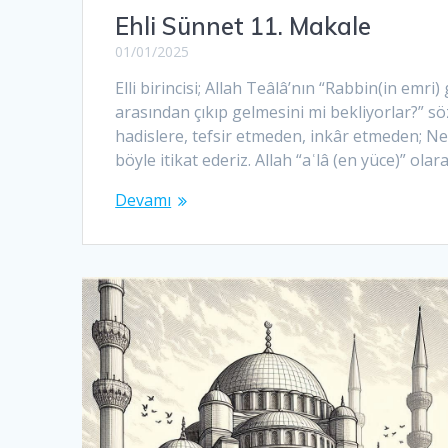
Ehli Sünnet 11. Makale
01/01/2025
Elli birincisi; Allah Teâlâ’nın “Rabbin(in emri
arasından çıkıp gelmesini mi bekliyorlar?” sö
hadislere, tefsir etmeden, inkâr etmeden; Neb
böyle itikat ederiz. Allah “aʿlâ (en yüce)” olara
Devamı