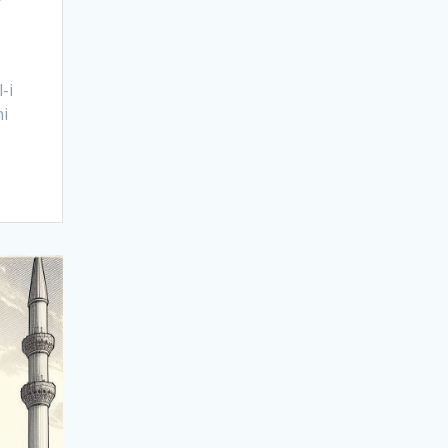
-i
ni