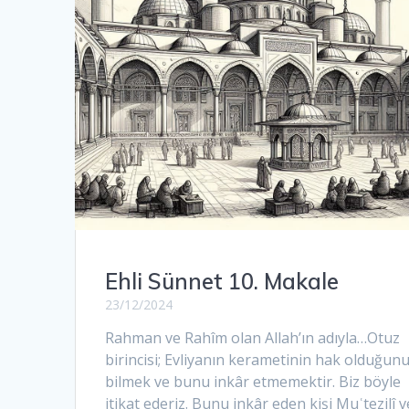
Ehli Sünnet 10. Makale
23/12/2024
Rahman ve Rahîm olan Allah’ın adıyla…Otuz
birincisi; Evliyanın kerametinin hak olduğun
bilmek ve bunu inkâr etmemektir. Biz böyle
itikat ederiz. Bunu inkâr eden kişi Muʿtezilî v