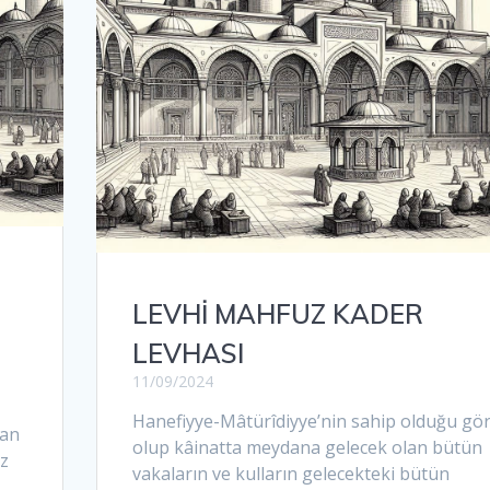
LEVHİ MAHFUZ KADER
LEVHASI
11/09/2024
Hanefiyye-Mâtürîdiyye’nin sahip olduğu gö
lan
olup kâinatta meydana gelecek olan bütün
rz
vakaların ve kulların gelecekteki bütün