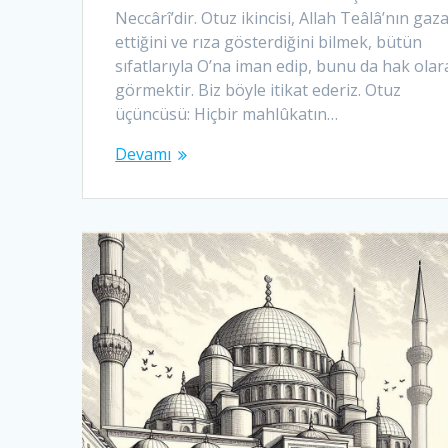
Neccârî’dir. Otuz ikincisi, Allah Teâlâ’nın gaz
ettiğini ve rıza gösterdiğini bilmek, bütün
sıfatlarıyla O’na iman edip, bunu da hak olar
görmektir. Biz böyle itikat ederiz. Otuz
üçüncüsü: Hiçbir mahlûkatın…
Devamı