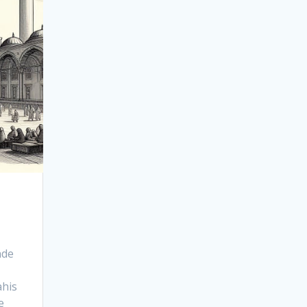
nde
ahis
e