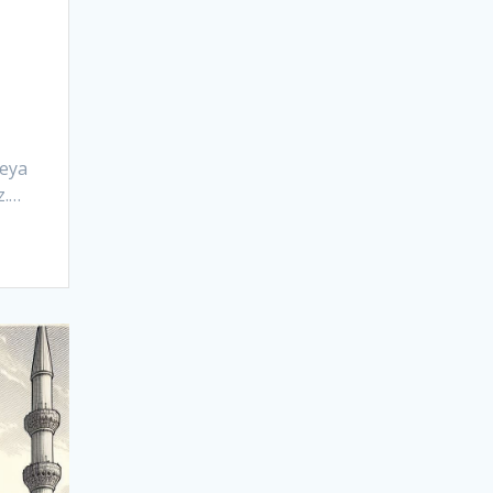
veya
z.…