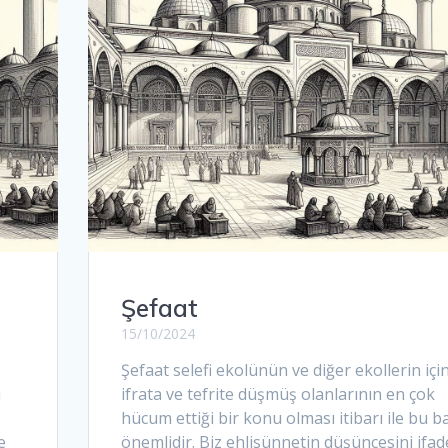
Şefaat
15/10/2024
Şefaat selefi ekolünün ve diğer ekollerin içi
u
ifrata ve tefrite düşmüş olanlarının en çok
hücum ettiği bir konu olması itibarı ile bu b
e
önemlidir. Biz ehlisünnetin düşüncesini ifad