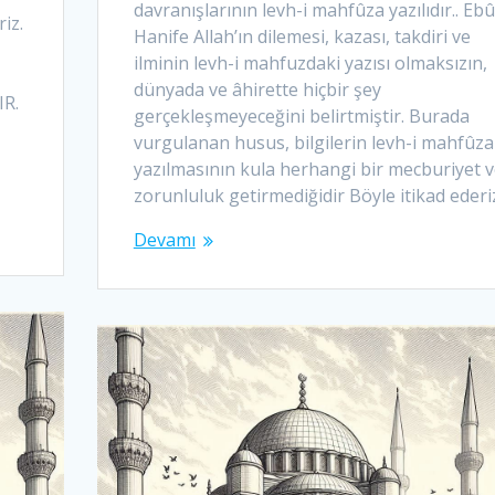
davranışlarının levh-i mahfûza yazılıdır.. Ebû
riz.
Hanife Allah’ın dilemesi, kazası, takdiri ve
ilminin levh-i mahfuzdaki yazısı olmaksızın,
dünyada ve âhirette hiçbir şey
IR.
gerçekleşmeyeceğini belirtmiştir. Burada
vurgulanan husus, bilgilerin levh-i mahfûza
yazılmasının kula herhangi bir mecburiyet 
zorunluluk getirmediğidir Böyle itikad ederi
Devamı