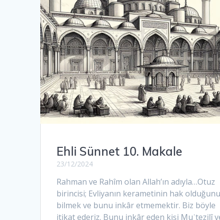
Ehli Sünnet 10. Makale
23/12/2024
Rahman ve Rahîm olan Allah’ın adıyla…Otuz
birincisi; Evliyanın kerametinin hak olduğun
bilmek ve bunu inkâr etmemektir. Biz böyle
itikat ederiz. Bunu inkâr eden kişi Muʿtezilî v