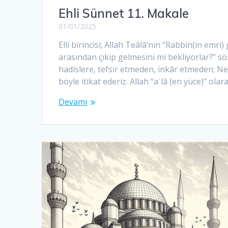
Ehli Sünnet 11. Makale
01/01/2025
Elli birincisi; Allah Teâlâ’nın “Rabbin(in emri
arasından çıkıp gelmesini mi bekliyorlar?” sö
hadislere, tefsir etmeden, inkâr etmeden; Neb
böyle itikat ederiz. Allah “aʿlâ (en yüce)” olara
Devamı