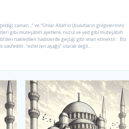
) geldiği zaman…” ve “Onlar Allah’ın (bulutların gölgelerinin)
zleri gibi müteşâbih ayetlere; nüzul ve yed gibi müteşâbih
î’den nakledilen hadislerde geçtiği gibi iman etmektir. . Biz
k vasfedilir, “esfel (en aşağı)” olarak değil.…