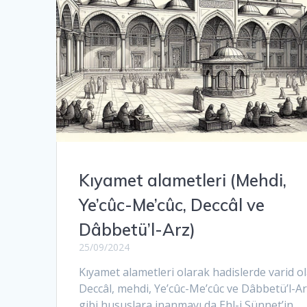
Kıyamet alametleri (Mehdi,
Ye’cûc-Me’cûc, Deccâl ve
Dâbbetü’l-Arz)
25/09/2024
Kıyamet alametleri olarak hadislerde varid o
Deccâl, mehdi, Ye’cûc-Me’cûc ve Dâbbetü’l-A
gibi hususlara inanmayı da Ehl-i Sünnet’in