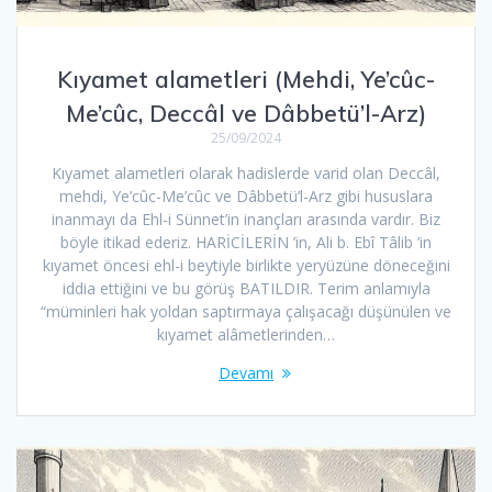
Kıyamet alametleri (Mehdi, Ye’cûc-
Me’cûc, Deccâl ve Dâbbetü’l-Arz)
25/09/2024
Kıyamet alametleri olarak hadislerde varid olan Deccâl,
mehdi, Ye’cûc-Me’cûc ve Dâbbetü’l-Arz gibi hususlara
inanmayı da Ehl-i Sünnet’in inançları arasında vardır. Biz
böyle itikad ederiz. HARİCİLERİN ’in, Ali b. Ebî Tâlib ’in
kıyamet öncesi ehl-i beytiyle birlikte yeryüzüne döneceğini
iddia ettiğini ve bu görüş BATILDIR. Terim anlamıyla
“müminleri hak yoldan saptırmaya çalışacağı düşünülen ve
kıyamet alâmetlerinden…
Devamı