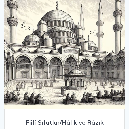
Fiilî Sıfatlar/Hâlık ve Râzık