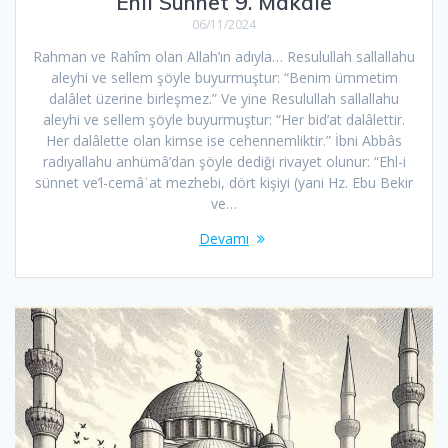
Ehli Sünnet 9. Makale
06/11/2024
Rahman ve Rahîm olan Allah’ın adıyla… Resulullah sallallahu
aleyhi ve sellem şöyle buyurmuştur: “Benim ümmetim
dalâlet üzerine birleşmez.” Ve yine Resulullah sallallahu
aleyhi ve sellem şöyle buyurmuştur: “Her bid’at dalâlettir.
Her dalâlette olan kimse ise cehennemliktir.” İbni Abbâs
radıyallahu anhümâ’dan şöyle dediği rivayet olunur: “Ehl-i
sünnet ve’l-cemâʿat mezhebi, dört kişiyi (yani Hz. Ebu Bekir
ve…
Devamı