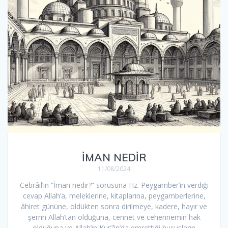
İMAN NEDİR
11/08/2024
Cebrâil’in “İman nedir?” sorusuna Hz. Peygamber’in verdiği
cevap Allah’a, meleklerine, kitaplarına, peygamberlerine,
âhiret gününe, öldükten sonra dirilmeye, kadere, hayır ve
şerrin Allah’tan olduğuna, cennet ve cehennemin hak
olduğuna ve Allah’ın Kur’ân’da emrettiği hususların