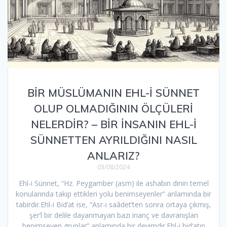
BİR MÜSLÜMANIN EHL-İ SÜNNET
OLUP OLMADIĞININ ÖLÇÜLERİ
NELERDİR? – ​BİR İNSANIN EHL-İ
SÜNNETTEN AYRILDIĞINI NASIL
ANLARIZ?
03/08/2024
Ehl-i Sünnet, “Hz. Peygamber (asm) ile ashabın dinin temel
konularında takip ettikleri yolu benimseyenler” anlamında bir
tabirdir.Ehl-i Bid’at ise, “Asr-ı saâdet’ten sonra ortaya çıkmış,
şer‘î bir delile dayanmayan bazı inanç ve davranışları
benimseyen gruplar” anlamında bir deyimdir.Ehl-i bid‘atın