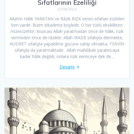
Sıfatlarının Ezeliliği
22/08/2024
Allah’ın Hâlık YARATAN ve Râzık RIZK veren sıfatları ezelden
beri vardır. Bizim itikadımız böyledir. O her türlü eksiklikten
münezzehtir. Kısacası Allah yaratmadan önce de hâlık, rızık
vermeden önce de râzıktır. Allah İRADE sıfatıyla dilemekte,
KUDRET sıfatıyla yapabilme gücüne sahip olmakta, TEKVİN
sıfatıyla da yaratmaktadır. Allah mahlûkatı yaratıncaya
kadar hâlık değildi, onlara rızık verinceye dek de…
Devamı