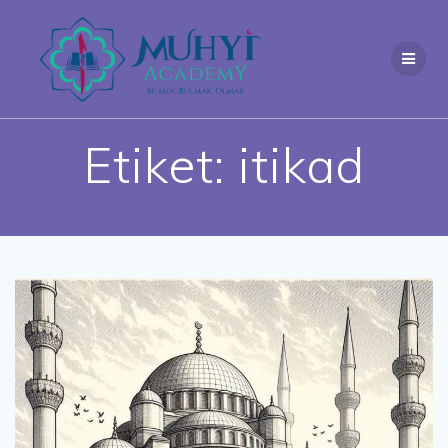
Skip
to
content
Etiket:
itikad