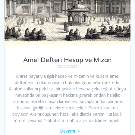
Amel Defteri Hesap ve Mizan
05/10/2024
Âhiret hayatıyla ilgili hesap ve mizanın ve kullara amel
defterlerinin okunmasının hak olduğunu belirtmektedir.
Allah’ın kullarını pek hızlı bir şekilde hesaba çekeceğini, dünya
hayatında bir başkasının hakkına girerek ondan helallik
almadan âhirete ulaşan kimselerin sevaplarından alınarak
hakkına girdiği kimselere verilecektir. Bizim itikadımız
böyledir. Aksini düşünen hatalı akaidlerde vardır. “Kitâbu’l-
aʿmâl” veyahut “suhûfu’l-aʿmâl” olarak da bilinen amel…
Devamı