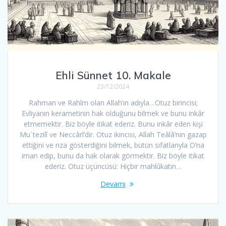
Ehli Sünnet 10. Makale
23/12/2024
Rahman ve Rahîm olan Allah’ın adıyla…Otuz birincisi;
Evliyanın kerametinin hak olduğunu bilmek ve bunu inkâr
etmemektir. Biz böyle itikat ederiz. Bunu inkâr eden kişi
Muʿtezilî ve Neccârî’dir. Otuz ikincisi, Allah Teâlâ’nın gazap
ettiğini ve rıza gösterdiğini bilmek, bütün sıfatlarıyla O’na
iman edip, bunu da hak olarak görmektir. Biz böyle itikat
ederiz. Otuz üçüncüsü: Hiçbir mahlûkatın…
Devamı