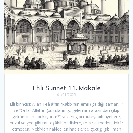
Ehli Sünnet 11. Makale
01/01/2025
Elli birincisi; Allah Teâlâ’nın “Rabbin(in emri) geldiği zaman…”
ve “Onlar Allah’ın (bulutların gölgelerinin) arasından çıkıp
gelmesini mi bekliyorlar?” sözleri gibi müteşâbih ayetlere;
nüzul ve yed gibi müteşâbih hadislere, tefsir etmeden, inkâr
etmeden; Nebî’den nakledilen hadislerde geçtiği gibi iman