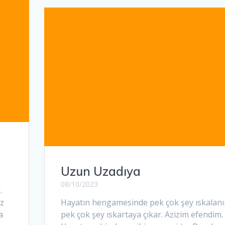
Uzun Uzadıya
08/10/2023
.
uz
Hayatın hengamesinde pek çok şey ıskalanı
a
pek çok şey ıskartaya çıkar. Azizim efendim.