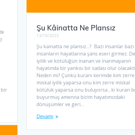
Şu Kâinatta Ne Plansız
de
13/10/2023
ği
Şu kainatta ne plansız…? Bazı insanlar bazı
insanların hayatlarına şans eseri girmez. De
iyilik ve kötülüğün inanan ve inanmayanın
hayatında bir yankısı bir sadası olur olacakt
Neden mi? Çünkü kuranı kerimde kim zerre
miskal iyilik yaparsa onu kim zerre miskal
 bir
kötülük yaparsa onu buluyorsa , ki kuran b
buyurmuş amenna bizim hayatımızdaki
dönüşümler ve geri…
Devamı