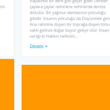
Hayatımız bir dere gibi geçer gider Dereler
ini
çaylara çaylar nehirlere nehirlerde denize
dökülür. Bir yağmur damlasının yolculuğu
gibidir. İnsanın yolculuğu da Düşünmek gere
Ana rahmine düşen bir toprağa düşen toh
vakti gelince doğar büyür gelişir ölür. İnsan
varlığı ki Hakkın nefesini…
Devamı