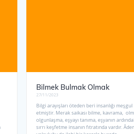
Bilmek Bulmak Olmak
27/11/2023
Bilgi arayışları öteden beri insanlığı meşgul
etmiştir. Merak saikası bilme, kavrama, olm
olgunlaşma, eşyayı tanıma, eşyanın ardında
n
sırrı keşfetme insanın fıtratında vardır. Âde