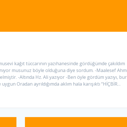
r musevi kağıt tüccarının yazıhanesinde gördüğümde çakıldım
inanıyor musunuz böyle olduğuna diye sordum. -Maalesef Ahm
lmiştir. -Altında Hz. Ali yazıyor -Ben öyle gördüm yazıyı, bur
e uygun Oradan ayrıldığımda aklım hala karışıktı “HİÇBİR…