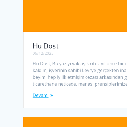
Hu Dost
06/12/2023
Hu Dost; Bu yazıyı yaklaşık otuz yıl önce bi
kaldım, işyerinin sahibi Levi’ye gerçekten 
beyim, hep iyilik etmişim cezası arkasından ge
ticarethane neticede, manası prensiplerimiz
Devamı