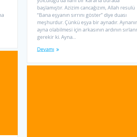
yolculuğu da ilahi bir kararla burada
başlamıştır. Azizim cancağızım, Allah resulü
na
“Bana eşyanın sırrını göster” diye duası
meşhurdur. Çünkü eşya bir aynadır. Aynanı
ayna olabilmesi için arkasının ardının sırla
gerekir ki. Ayna…
Devamı