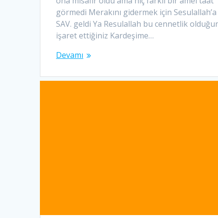
ona misafir oldu ama hiç farklı bir amel taat
görmedi Merakını gidermek için Sesulallah’a
SAV. geldi Ya Resulallah bu cennetlik olduğu
işaret ettiğiniz Kardeşime…
Devamı