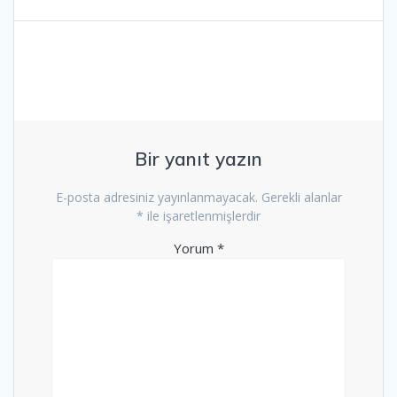
gezinmesi
yazı:
yazı:
Bir yanıt yazın
E-posta adresiniz yayınlanmayacak.
Gerekli alanlar
*
ile işaretlenmişlerdir
Yorum
*