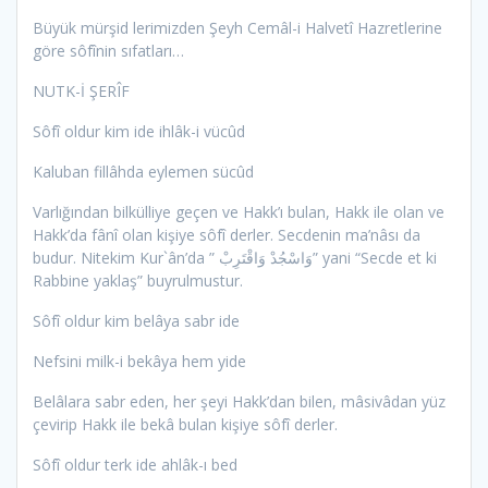
Büyük mürşid lerimizden Şeyh Cemâl-i Halvetî Hazretlerine
göre sôfînin sıfatları…
NUTK-İ ŞERÎF
Sôfî oldur kim ide ihlâk-i vücûd
Kaluban fillâhda eylemen sücûd
Varlığından bilkülliye geçen ve Hakk’ı bulan, Hakk ile olan ve
Hakk’da fânî olan kişiye sôfî derler. Secdenin ma’nâsı da
budur. Nitekim Kur`ân’da ” وَاسْجُدْ وَاقْتَرِبْ” yani “Secde et ki
Rabbine yaklaş” buyrulmustur.
Sôfî oldur kim belâya sabr ide
Nefsini milk-i bekâya hem yide
Belâlara sabr eden, her şeyi Hakk’dan bilen, mâsivâdan yüz
çevirip Hakk ile bekâ bulan kişiye sôfî derler.
Sôfî oldur terk ide ahlâk-ı bed