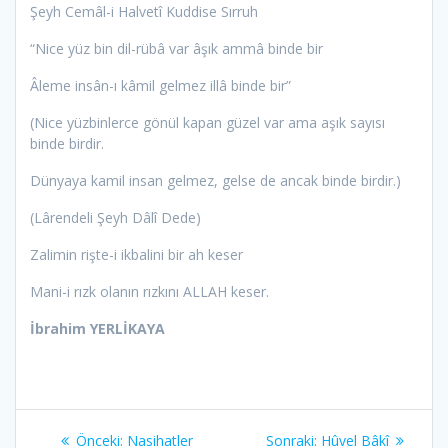
Şeyh Cemâl-i Halvetî Kuddise Sırruh
“Nice yüz bin dil-rübâ var âşık ammâ binde bir
Âleme insân-ı kâmil gelmez illâ binde bir”
(Nice yüzbinlerce gönül kapan güzel var ama aşık sayısı
binde birdir.
Dünyaya kamil insan gelmez, gelse de ancak binde birdir.)
(Lârendeli Şeyh Dâlî Dede)
Zalimin rişte-i ikbalini bir ah keser
Mani-i rızk olanın rızkını ALLAH keser.
İbrahim YERLİKAYA
Yazı
Önceki
Sonraki
Önceki:
Nasihatler
Sonraki:
Hûvel Bâkî