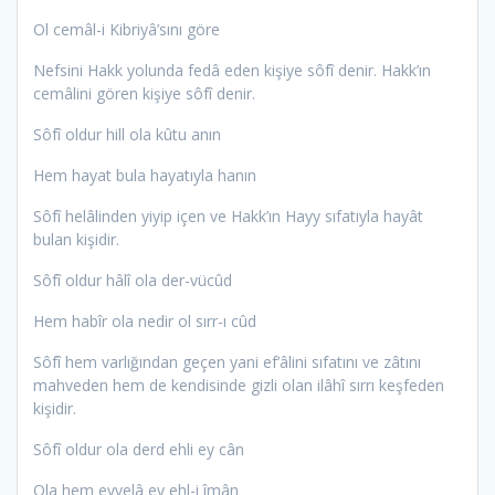
Ol cemâl-i Kibriyâ’sını göre
Nefsini Hakk yolunda fedâ eden kişiye sôfî denir. Hakk’ın
cemâlini gören kişiye sôfî denir.
Sôfî oldur hill ola kûtu anın
Hem hayat bula hayatıyla hanın
Sôfî helâlinden yiyip içen ve Hakk’ın Hayy sıfatıyla hayât
bulan kişidir.
Sôfî oldur hâlî ola der-vücûd
Hem habîr ola nedir ol sırr-ı cûd
Sôfî hem varlığından geçen yani ef’âlini sıfatını ve zâtını
mahveden hem de kendisinde gizli olan ilâhî sırrı keşfeden
kişidir.
Sôfî oldur ola derd ehli ey cân
Ola hem evvelâ ey ehl-i îmân