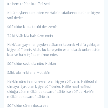
İre hem tefrîde kıla fânî sed
Kötü huylarını terk eden ve Hakk’ın sıfatlarına bürünen kişiye
sôfî derler.
Sôfî oldur ki ola tecrîd der-zemîn
Tâ ki Allâh kıla halk üzre emîn
Hakk’dan gayrı her şeyden alâkasını keserek Allah’a yaklaşan
kişiye sôfî denir. Allah, bu kurbiyetin eseri olarak onları üstün
kılar ve halkı irşâda me’mur eder.
Sôfî oldur sevb ola nûru Hakk’ın
Sâbit ola milki ana Mutlak’ın
Hakk’ın nûru ile münevver olan kişiye sôfî denir. Halîfetullah
olmaya lâyık olan kişiye sôfî derler. Halîfe nasıl halîfesi
olduğu zâtın mülkünde tasarruf sâhibi ise sôfî de Hakk’ın
mülkünde tasarruf sâhibidir.
Sôfî oldur cânını dosta vire