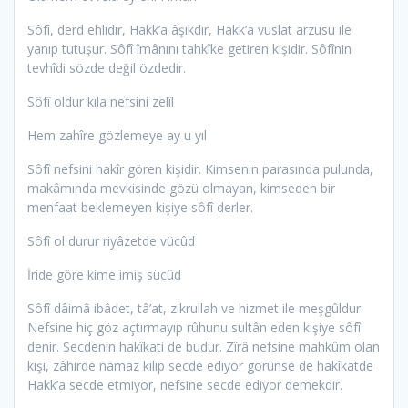
Sôfî, derd ehlidir, Hakk’a âşıkdır, Hakk’a vuslat arzusu ile
yanıp tutuşur. Sôfî îmânını tahkîke getiren kişidir. Sôfînin
tevhîdi sözde değil özdedir.
Sôfî oldur kıla nefsini zelîl
Hem zahîre gözlemeye ay u yıl
Sôfî nefsini hakîr gören kişidir. Kimsenin parasında pulunda,
makâmında mevkisinde gözü olmayan, kimseden bir
menfaat beklemeyen kişiye sôfî derler.
Sôfî ol durur riyâzetde vücûd
İride göre kime imiş sücûd
Sôfî dâimâ ibâdet, tâ’at, zikrullah ve hizmet ile meşgûldur.
Nefsine hiç göz açtırmayıp rûhunu sultân eden kişiye sôfî
denir. Secdenin hakîkati de budur. Zîrâ nefsine mahkûm olan
kişi, zâhirde namaz kılıp secde ediyor görünse de hakîkatde
Hakk’a secde etmiyor, nefsine secde ediyor demekdir.