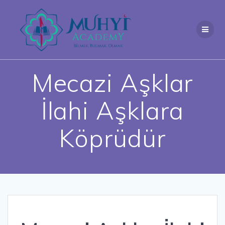
Skip
to
content
Mecazi Aşklar
İlahi Aşklara
Köprüdür