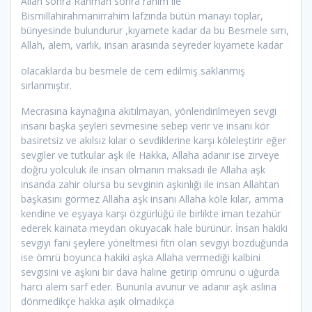
Allah sonra Rahman sonra rahim ile
Bismillahirahmanirrahim lafzında bütün manayı toplar,
bünyesinde bulundurur ,kıyamete kadar da bu Besmele sırrı,
Allah, alem, varlık, insan arasında seyreder kıyamete kadar
olacaklarda bu besmele de cem edilmiş saklanmış
sırlanmıştır.
Mecrasına kaynağına akıtılmayan, yönlendirilmeyen sevgi
insanı başka şeyleri sevmesine sebep verir ve insanı kör
basiretsiz ve akılsız kılar o sevdiklerine karşı köleleştirir eğer
sevgiler ve tutkular aşk ile Hakka, Allaha adanır ise zirveye
doğru yolculuk ile insan olmanın maksadı ile Allaha aşk
insanda zahir olursa bu sevginin aşkınlığı ile insan Allahtan
başkasını görmez Allaha aşk insanı Allaha köle kılar, amma
kendine ve eşyaya karşı özgürlüğü ile birlikte iman tezahür
ederek kainata meydan okuyacak hale bürünür. İnsan hakiki
sevgiyi fani şeylere yöneltmesi fıtri olan sevgiyi bozduğunda
ise ömrü boyunca hakiki aşka Allaha vermediği kalbini
sevgisini ve aşkını bir dava haline getirip ömrünü o uğurda
harcı alem sarf eder. Bununla avunur ve adanır aşk aslına
dönmedikçe hakka aşık olmadıkça