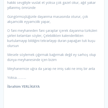
hakiki sevgiliyle vuslat et yoksa çok gazel okur, ağıt yakar
yıllanmış ömründe
Güngörmüşlüğünle dayanma masasında oturur, çok
akşamcılık eyyamcılık yapar,
O fani meyhaneden fani şaraplar içerek dayanma türküleri
şiirleri kelamları söyler, Çelebilikten kalenderlikten
kurtulamayıp bildiğini tekrarlayıp duran papağan tuti kuşu
olursun
Mesele söylemek çığırmak bağırmak değil ey sarhoş olup
dünya meyhanesinde içen bizim
Meyhanemize uğra da şarap ne imiş saki ne imiş bir anla
Yoksa………..
İbrahim YERLİKAYA