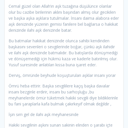
Cemal güzel olan Allah’ın aşk tuzağına düşülünce olanlar
olur bu cazibe birilerinin aklını başından almış olur gecikilen
ve başka aşka aşklara tutulmalar. İnsanı daima alabora eder
aşk denizinde yüzenin gemisi fanilere bel bağlarsa o hakikat
denizinde ilahi aşk denizinde batar.
Bu batmalar hakikat denizinde olunca sahibi kendinden
başkasını sevenleri o sevgilerinde boğar, çünkü aşk ilahidir
ve ilahi aşk denizinde batmalıdır. Bu batışlarda dönüşmediği
ve dönüşemediği için hükmü kaza ve kaderle batırılmış olur.
Yusuf suresinde anlatılan kıssa buna işaret eder.
Derviş, ömründe beyhude koşuşturulan aşklar insanı yorar
Ömrü heba ettirir. Başka sevgililere kaçış başka davalar
insanı bezginle erdirir, insanı bu sarhoşluğu ,bu
meyhanelerde ömür tüketmek hakiki sevgili diye bildiklerinle
bu fani şaraplarla kafa bulmak çakırkeyif olmak değildir ,
İşin sırrı gel de ilahi aşk meyhanesinde
Hakiki sevgilinin aşkını sunan sakinin elinden o şarabı içte