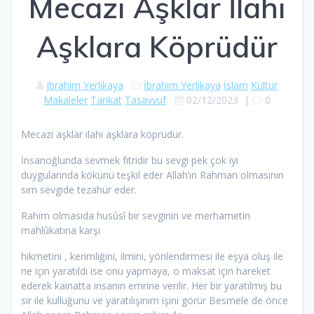
Mecazi Aşklar İlahi
Aşklara Köprüdür
Ibrahim Yerlikaya
İbrahim Yerlikaya
İslam
Kültür
Makaleler
Tarikat
Tasavvuf
02/12/2023
|
0
Mecazi aşklar ilahi aşklara köprüdür.
İnsanoğlunda sevmek fıtridir bu sevgi pek çok iyi
duygularında kökünü teşkil eder Allah’ın Rahman olmasının
sırrı sevgide tezahür eder.
Rahim olmasıda husûsî bir sevginin ve merhametin
mahlûkatına karşı
hikmetini , kerimliğini, ilmini, yönlendirmesi ile eşya oluş ile
ne için yaratıldı ise onu yapmaya, o maksat için hareket
ederek kainatta insanın emrine verilir. Her bir yaratılmış bu
sır ile kulluğunu ve yaratılışınım işini görür Besmele de önce