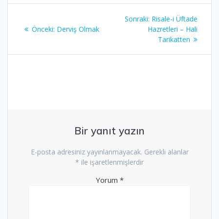
Yazı
Sonraki
Sonraki:
Risale-i Üftade
gezinmesi
Önceki
yazı:
Önceki:
Derviş Olmak
Hazretleri – Hali
yazı:
Tarikatten
Bir yanıt yazın
E-posta adresiniz yayınlanmayacak.
Gerekli alanlar
*
ile işaretlenmişlerdir
Yorum
*