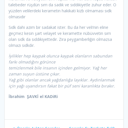
talebeder rüşdün sırrı da sadık ve sıddıkiyetle zuhur eder. O
yüzden velilerdeki kerametin hakikati kizb olmaması sıdk
olmasıdır
Sıdk dahi azim bir sadakat ister. Bu da her veli’nin eline
geçmez kesin şart velayet ve keramette nübüvvetin sırrı
olan sıdk da sıddıkiyettedir. Zira peygamberliğin olmazsa
olmazı sıdkdır.
İyilikler hep kaypak olunca kaypak olanların sabundan
farkı olmadığını görünce
temizlenmek bile insanın içinden gelmiyor. Yağ her
zaman suyun üstüne çıkar.
Yağ gibi olanlar ancak yağdanlığa layıklar. Aydınlanmak
için yağı uyandırsın fakat bir püf seni karanlıkta bırakır.
İbrahim ŞAVKİ el KADiRi
Yazı