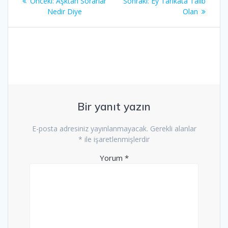
Önceki
Sonraki
Önceki:
Aşktan Sorarlar
Sonraki:
Ey Tarikata Talib
gezinmesi
yazı:
yazı:
Nedir Diye
Olan
Bir yanıt yazın
E-posta adresiniz yayınlanmayacak.
Gerekli alanlar
*
ile işaretlenmişlerdir
Yorum
*