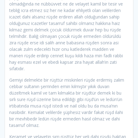
olmadığında ne nübbüvvet ne de velayet kamil bir tesir ve
tebliğ icra etmez siz her ne kadar ehliyetli olan velilerden
icazet dahi alsanız rüşde erdiren allah olduğundan sahip
olduğunuz icazetler tasarruf sahibi olmanız hakkına haiz
kılmaz gemi delmek çocuk öldürmek duvar hep bu rüşde
telmihdir. Baliğ olmayan çocuk rüşde ermeden öldürüldü
zira rüşde erse idi salih anne babasına rüşden sonra asi
olacak zulm edecekti hızır onu katlederek madden ve
manen rüşde erdirip cennet kuşu kıldı haza min fadli rabbi
hay esması ezel ve ebedi kapsar zira hayat allah’ın zati
sıfatıdır.
Gemiyi delmekte bir rüşttür miskinleri rüşde erdirmiş zalim
cebbar sultanın şerrinden emin kılmıştır yıkık duvarı
düzeltmek kamil ve tam kılmakta bir rüşdtür demek ki bu
sırlı sure rüşd üzerine bina edildiği gibi rüşd’ün ve ledün’ün
irtibatında musa rüşd istedi ve nail oldu bu da musa’nın
nasibidir. Kemalat velilerde şüphesiz vardır fakat rüşd ilahi
bir mevhibedir ledün rüşde ermeden hasıl olmaz ve dahi
tasarruf olmaz.
Keramet ve velayetin sırrı rüşttür her veli dahi rüşdü haktan