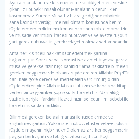
Ayrıca manalarıda ve kerametleri de sıddıkiyet mertebesine
çıkar.Hz Ebubekir misali olurlar.Manalarının derunilikleri
kavranamaz. Surede Musa Hz hızıra geldiğinde rabbimin
sana katından verdiği ilme nail olmam konusunda benim
rüşde ermem erdirilmem konusunda sana tabi olmama izin
ve müsade verirmisin. İfadesi nübüvvet ve velayette rüşdün
yani gerek nübüvvetin gerek velayetin olmaz şartlarındandır.
Ama her ikisindeki hakikat sabr edebilmek şartına
bağlanmıştır. Sonra sebat sonrasi ise azimettir.yoksa gerek
musa ve gerekse hızır rüşd sahibidir ama hakikatte bilmeleri
gereken peygamberde olsanız rüşde erdiren Alllahtır Rüşd’ün
dahi hale göre derece ve mertebeleri vardır mürşid dahi
rüşde erdiren yine Allahtır.Musa ulul azm ve kendisine kitap
verilen bir peygamber şüphesiz ki Hazreti hızır’dan aldığı
vazife itibariyle farklıdır. Hazreti hızır ise ledün ilmi sebebi ile
hazreti musa dan farklıdır.
Bilinmesi gereken ise asıl manası ile rüşde ermek ve
eriştirilmek şartıdır. Yoksa ister nübüvvet ister velayet olsun
rüşdü olmayanın hiçbir hükmü olamaz zira her peygamberin
peygamberlik şartı ve tebliğ vazifesi rüşd dür. Rüşt