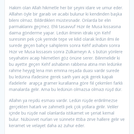
Hakim olan Allah hikmetle her bir şeyini idare ve umur eder.
Alllahın öyle bir garaib ve acaibi bulunur ki kendinden başka
bileni olmaz. Bildirdikleri müstesnadır. Onlarda bir elin
parmaklarını geçmez. Ehli tasavvuf Hızır ile Musa kıssasına
daima gönderme yapar. Ledün ilminin idrakı için Kehf
suresinin pek çok yerinde tepe ve kilid olarak ledün ilmi ile
surede geçen bahçe sahiplerini sonra Kehf ashabını sonra
Hızır ve Musa kıssasını sonra Zülkarneyn A. s bütün yönlere
seyahatini acaip hikmetleri göz önüne serer. Bilinmelidir ki
bu ayette geçen Kehf ashabının rabbena atina min ledünke
rahme heyyiğ lena min emrina reşada duası vardır surede
bu ledünna ifadesine gerek sarih yani açık gerek kapalı
ifadelerle arapça gramer kurallarına göre fiil çekimleri farklı
manalarda gelir. Ama bu ledünün olmazsa olmazı rüşd dür.
Allahın ya reşidü esması vardır. Ledün rüşde erdirilmezse
gerçekten hatarlı ve zahmetli pek çok yollara girilir. Veliler
içinde bu rüşde nail olanlarda istikamet ve şeriat kemal
bulur. Nübüvvet nurları ve sünnete ittiba zirve hallere gelir ve
keramet ve velayet daha az zuhur eder.