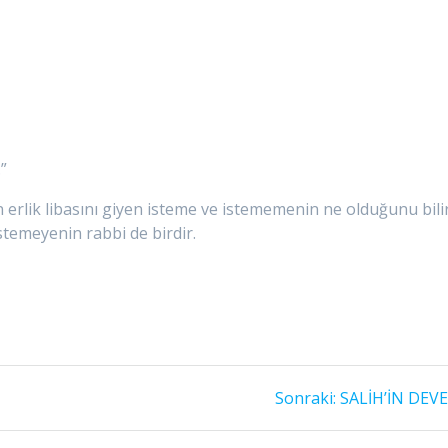
.”
n erlik libasını giyen isteme ve istememenin ne olduğunu bilir
istemeyenin rabbi de birdir.
Sonraki
Sonraki:
SALİH’İN DEVE
yazı: