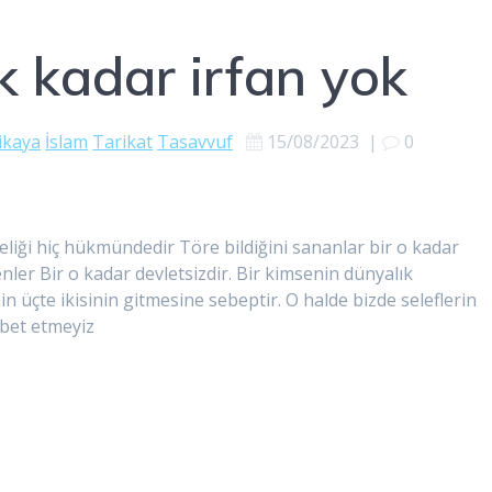
k kadar irfan yok
ikaya
İslam
Tarikat
Tasavvuf
15/08/2023
|
0
eliği hiç hükmündedir Töre bildiğini sananlar bir o kadar
nler Bir o kadar devletsizdir. Bir kimsenin dünyalık
üçte ikisinin gitmesine sebeptir. O halde bizde seleflerin
ğbet etmeyiz