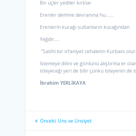
Bir üçler yediler kırklar
Erenler demine devranına hu…….
Erenlerin kucağı sultanların kucağından
Yeğdir…..
“Satihi bir irfaniyet cehaletin Kurbanı olur
İstemeye dilini ve gönlünü alıştırma er ola
isteyeceği yeri de bilir çünkü isteyenin de 
İbrahim YERLİKAYA
Yazı
Önceki
Önceki:
Üns ve Ünsiyet
yazı:
gezinmesi