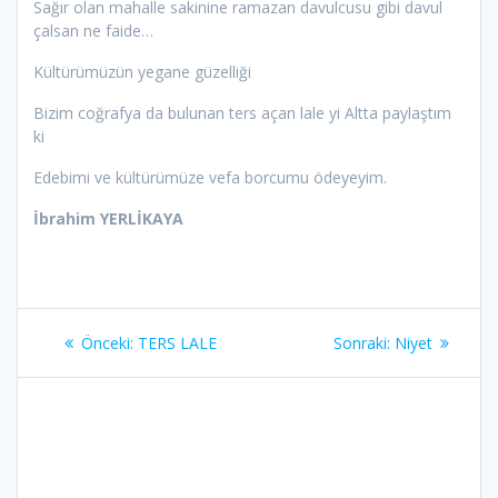
Sağır olan mahalle sakinine ramazan davulcusu gibi davul
çalsan ne faide…
Kültürümüzün yegane güzelliği
Bizim coğrafya da bulunan ters açan lale yi Altta paylaştım
ki
Edebimi ve kültürümüze vefa borcumu ödeyeyim.
İbrahim YERLİKAYA
Yazı
Önceki
Sonraki
Önceki:
TERS LALE
Sonraki:
Niyet
gezinmesi
yazı:
yazı: