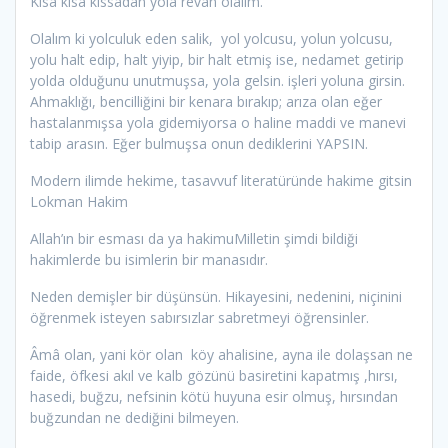
Kısa kısa kıssadan yola revan olalım.
Olalım ki yolculuk eden salik, yol yolcusu, yolun yolcusu,
yolu halt edip, halt yiyip, bir halt etmiş ise, nedamet getirip
yolda olduğunu unutmuşsa, yola gelsin. işleri yoluna girsin.
Ahmaklığı, bencilliğini bir kenara bırakıp; arıza olan eğer
hastalanmışsa yola gidemiyorsa o haline maddi ve manevi
tabip arasın. Eğer bulmuşsa onun dediklerini YAPSIN.
Modern ilimde hekime, tasavvuf literatüründe hakime gitsin
Lokman Hakim
Allah’ın bir esması da ya hakimuMilletin şimdi bildiği
hakimlerde bu isimlerin bir manasıdır.
Neden demişler bir düşünsün. Hikayesini, nedenini, niçinini
öğrenmek isteyen sabırsızlar sabretmeyi öğrensinler.
Âmâ olan, yani kör olan köy ahalisine, ayna ile dolaşsan ne
faide, öfkesi akıl ve kalb gözünü basiretini kapatmış ,hırsı,
hasedi, buğzu, nefsinin kötü huyuna esir olmuş, hırsından
buğzundan ne dediğini bilmeyen.