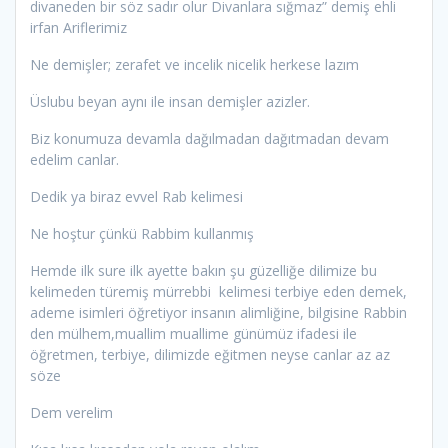
divaneden bir söz sadır olur Divanlara sığmaz” demiş ehli
irfan Ariflerimiz
Ne demişler; zerafet ve incelik nicelik herkese lazım
Üslubu beyan aynı ile insan demişler azizler.
Biz konumuza devamla dağılmadan dağıtmadan devam
edelim canlar.
Dedik ya biraz evvel Rab kelimesi
Ne hoştur çünkü Rabbim kullanmış
Hemde ilk sure ilk ayette bakın şu güzelliğe dilimize bu
kelimeden türemiş mürrebbi kelimesi terbiye eden demek,
ademe isimleri öğretiyor insanın alimliğine, bilgisine Rabbin
den mülhem,muallim muallime günümüz ifadesi ile
öğretmen, terbiye, dilimizde eğitmen neyse canlar az az
söze
Dem verelim