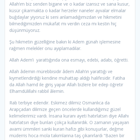
Allah’ım biz senden bigane ve o kadar izansız ve sana kusur,
küsür çıkarmakta o kadar herzeler naneler ayvalar elmalar
buğdaylar yiyoruz ki seni anlamadığımızdan ve hikmetini
bilmediğimizden mükafat mı verdin ceza mı kestin hiç
düşünmüyoruz.
Şu hikmetin güzelliğine bakın ki Adem günah işlemesine
rağmen melekler onu ayıplamadılar.
Allah Adem’i yarattığında ona esmayı, edebi, adabı, öğretti.
Allah âdemin mürebbisidir âdem Allah’ın yarattığı ve
kıymetlendirdiği kendine muhattap aldığı halifesidir. Fatiha
da Allah hamd ile giriş yapar Allah bizlere bir edep öğretir
Elhamdülillahi rabbil âlemin.
Rab terbiye edendir. Eskimez dilimiz Osmanlıca da
Arapçadan dilimize geçen öncelerde kullandığımız güzel
kelimelerimiz vardı. İnsana kuranı ayeti hatırlatsın diye Allahı
hatırlatsın diye bunları çokça kullanırdık. O zamanın yaşayan
avami ümmileri sanki kuran hafızı gibi konuşurlar, değme
müderris hoca mola takımlarına taş çıkarırlardı “Bazen bir