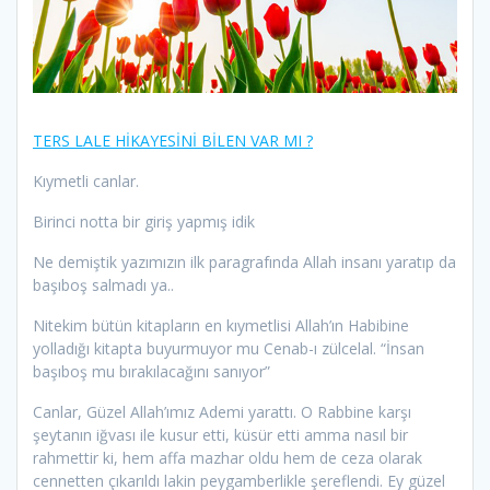
TERS LALE HİKAYESİNİ BİLEN VAR MI ?
Kıymetli canlar.
Birinci notta bir giriş yapmış idik
Ne demiştik yazımızın ilk paragrafında Allah insanı yaratıp da
başıboş salmadı ya..
Nitekim bütün kitapların en kıymetlisi Allah’ın Habibine
yolladığı kitapta buyurmuyor mu Cenab-ı zülcelal. “İnsan
başıboş mu bırakılacağını sanıyor”
Canlar, Güzel Allah’ımız Ademi yarattı. O Rabbine karşı
şeytanın iğvası ile kusur etti, küsür etti amma nasıl bir
rahmettir ki, hem affa mazhar oldu hem de ceza olarak
cennetten çıkarıldı lakin peygamberlikle şereflendi. Ey güzel