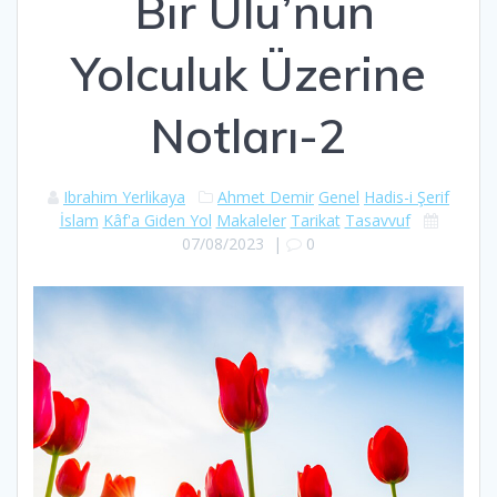
Bir Ulu’nun
Yolculuk Üzerine
Notları-2
Ibrahim Yerlikaya
Ahmet Demir
Genel
Hadis-i Şerif
İslam
Kâf'a Giden Yol
Makaleler
Tarikat
Tasavvuf
07/08/2023
|
0