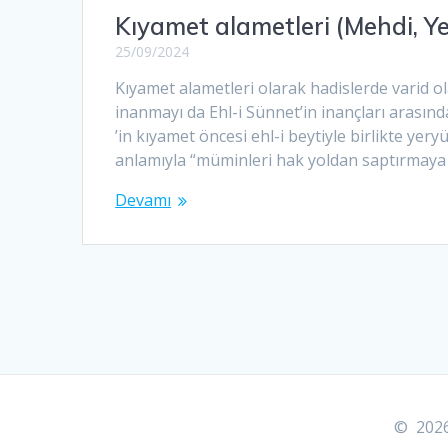
Kıyamet alametleri (Mehdi, Ye
25/09/2024
Kıyamet alametleri olarak hadislerde varid o
inanmayı da Ehl-i Sünnet’in inançları arasında 
’in kıyamet öncesi ehl-i beytiyle birlikte ye
anlamıyla “müminleri hak yoldan saptırmaya
Devamı
© 2026