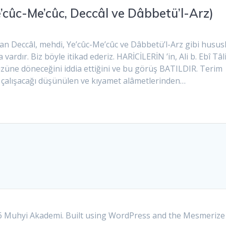
’cûc-Me’cûc, Deccâl ve Dâbbetü’l-Arz)
lan Deccâl, mehdi, Ye’cûc-Me’cûc ve Dâbbetü’l-Arz gibi husus
vardır. Biz böyle itikad ederiz. HARİCİLERİN ’in, Ali b. Ebî Tâl
ryüzüne döneceğini iddia ettiğini ve bu görüş BATILDIR. Terim
 çalışacağı düşünülen ve kıyamet alâmetlerinden…
 Muhyi Akademi. Built using WordPress and the
Mesmerize