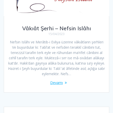
Vâkıât Şerhi – Nefsin Islâhı
15/04/2023
Nefsin Islâhı ve Merâtib-i Evliya üzerine vâkıâtların şerhleri
Ve buyurdular ki: Tabî‘at ve nefsden terakkî cânibini tut,
tenezzül tarafın terk eyle ve rûhundan ma‘rifet cânibini al
cehlî tarafın terk eyle. Muktezâ-i sırr ise mâ-sivâdan alâkayı
kat‘dır. Hakk’dan gayrıya alâka bulunursa, kat‘ına sa‘y eyleye.
Hazret-i Şeyh buyurdular ki: Tabî ‘at âfetinde asıl; açlığa sabr
eylemektir. Nefs…
Devamı