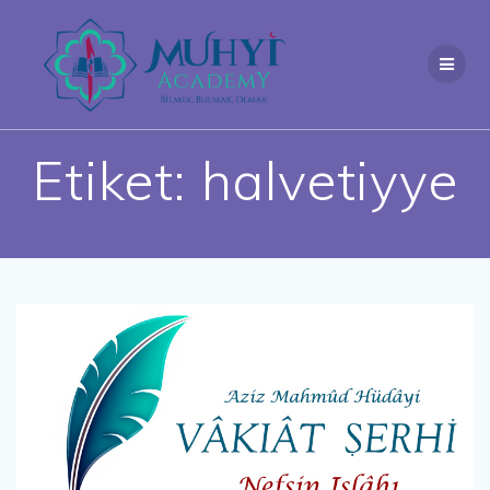
Skip
to
content
Etiket:
halvetiyye