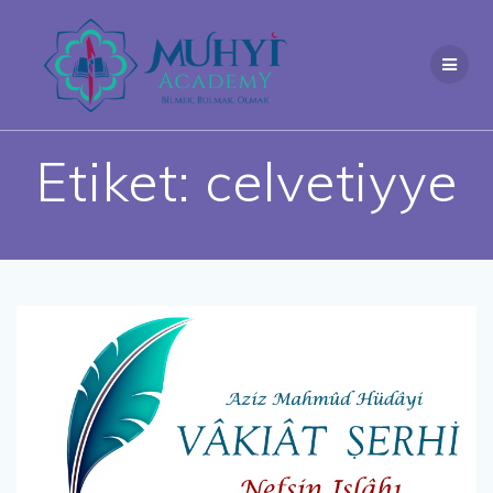
Skip
to
content
Etiket:
celvetiyye