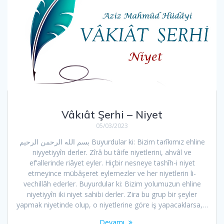
Vâkıât Şerhi – Niyet
05/03/2023
بسم الله الرحمن الرحیم Buyurdular ki: Bizim tarîkımız ehline
niyyetiyyîn derler. Zîrâ bu tâife niyetlerini, ahvâl ve
ef‘allerinde riâyet eyler. Hiçbir nesneye tashîh-i niyet
etmeyince mübâşeret eylemezler ve her niyetlerin li-
vechillâh ederler. Buyurdular ki: Bizim yolumuzun ehline
niyetiyyîn iki niyet sahibi derler. Zira bu grup bir şeyler
yapmak niyetinde olup, o niyetlerine göre iş yapacaklarsa,…
Devamı