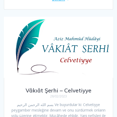
Vâkıât Şerhi – Celvetiyye
28/02/2023
بسم الله الرحمن الرحیم Ve buyurdular ki: Celvetiyye
peygamber mesleğine devam ve onu sürdürmek onların
yolu üzerine gitmektir. Mücâhede ehlidir. Yani nefisleri ile