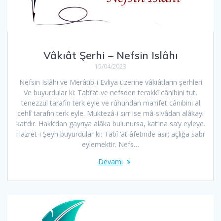
Vâkıât Şerhi – Nefsin Islâhı
15/04/2023
Nefsin Islâhı ve Merâtib-i Evliya üzerine vâkıâtların şerhleri
Ve buyurdular ki: Tabî‘at ve nefsden terakkî cânibini tut,
tenezzül tarafın terk eyle ve rûhundan ma‘rifet cânibini al
cehlî tarafın terk eyle. Muktezâ-i sırr ise mâ-sivâdan alâkayı
kat‘dır. Hakk’dan gayrıya alâka bulunursa, kat‘ına sa‘y eyleye.
Hazret-i Şeyh buyurdular ki: Tabî ‘at âfetinde asıl; açlığa sabr
eylemektir. Nefs…
Devamı