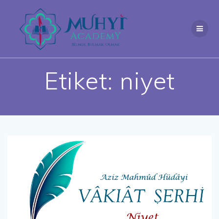
Skip
to
content
Etiket:
niyet