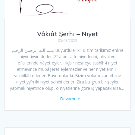
Vâkıât Şerhi – Niyet
05/03/2023
بسم الله الرحمن الرحیم Buyurdular ki: Bizim tarîkımız ehline
niyyetiyyîn derler. Zîrâ bu tâife niyetlerini, ahvâl ve
ef‘allerinde riâyet eyler. Hiçbir nesneye tashîh-i niyet
etmeyince mübâşeret eylemezler ve her niyetlerin li-
vechillâh ederler. Buyurdular ki: Bizim yolumuzun ehline
niyetiyyîn iki niyet sahibi derler. Zira bu grup bir şeyler
yapmak niyetinde olup, o niyetlerine göre iş yapacaklarsa,…
Devamı